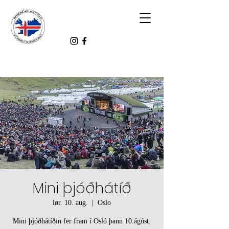
Mini þjóðhátíð
lør. 10. aug.
  |  
Oslo
Mini þjóðhátíðin fer fram í Osló þann 10.ágúst.