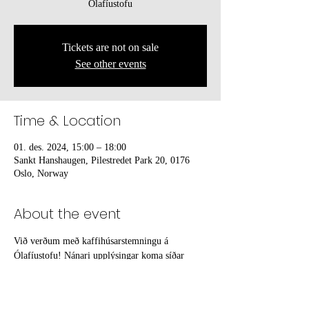
Ólafíustofu
Tickets are not on sale
See other events
Time & Location
01. des. 2024, 15:00 – 18:00
Sankt Hanshaugen, Pilestredet Park 20, 0176
Oslo, Norway
About the event
Við verðum með kaffihúsarstemningu á 
Ólafíustofu! Nánari upplýsingar koma síðar