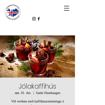
Jólakaffihús
søn. 01. des.
  |  
Sankt Hanshaugen
Við verðum með kaffihúsarstemningu á