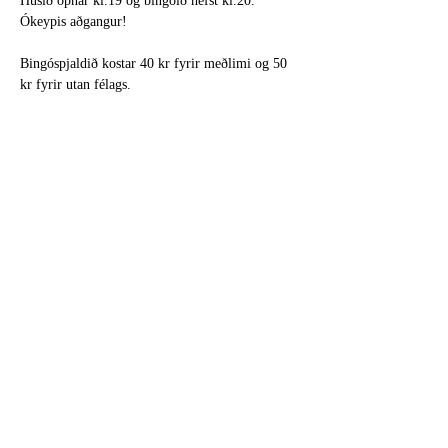
Húsið opnar kl.19 og bingóið hefst kl.20. 
Ókeypis aðgangur!
Bingóspjaldið kostar 40 kr fyrir meðlimi og 50 
kr fyrir utan félags.
Íslenska sjoppan verður opin og hlökkum til að 
sjá ykkur öll!
Share this event
isioslo@gmail.com
-Org
971280417
-