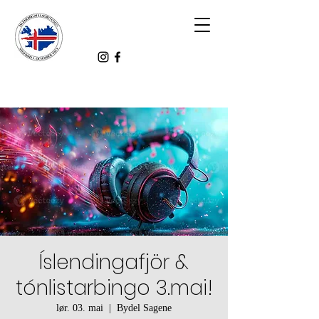
Íslendingafjör &
tónlistarbingo 3.mai!
lør. 03. mai
  |  
Bydel Sagene