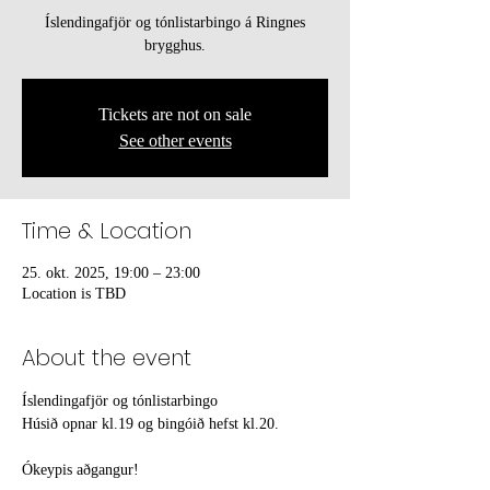
Íslendingafjör og tónlistarbingo á Ringnes
brygghus.
Tickets are not on sale
See other events
Time & Location
25. okt. 2025, 19:00 – 23:00
Location is TBD
About the event
Íslendingafjör og tónlistarbingo  
Húsið opnar kl.19 og bingóið hefst kl.20. 
Ókeypis aðgangur!