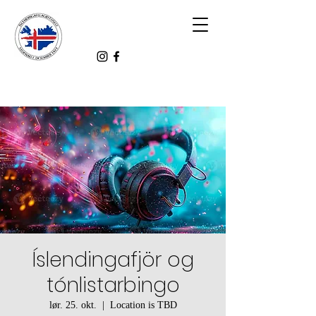
Íslendingafjör og
tónlistarbingo
lør. 25. okt.
  |  
Location is TBD