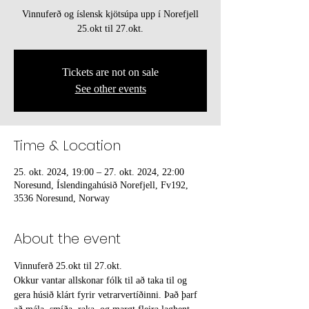
Vinnuferð og íslensk kjötsúpa upp í Norefjell
25.okt til 27.okt.
Tickets are not on sale
See other events
Time & Location
25. okt. 2024, 19:00 – 27. okt. 2024, 22:00
Noresund, Íslendingahúsið Norefjell, Fv192,
3536 Noresund, Norway
About the event
Vinnuferð 25.okt til 27.okt.
Okkur vantar allskonar fólk til að taka til og 
gera húsið klárt fyrir vetrarvertíðinni. Það þarf 