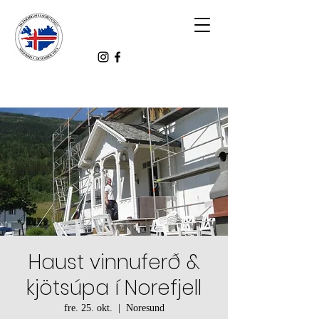
Haust vinnuferð &
kjötsúpa í Norefjell
fre. 25. okt.
  |  
Noresund