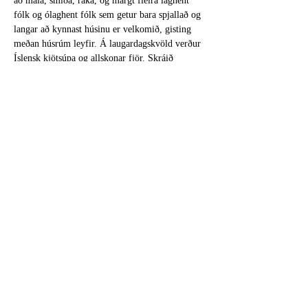
að mála, smíða, raka, og margt fleira laghent 
fólk og ólaghent fólk sem getur bara spjallað og 
langar að kynnast húsinu er velkomið, gisting 
meðan húsrúm leyfir. Á laugardagskvöld verður 
Íslensk kjötsúpa og allskonar fjör. Skráið 
þátttöku hér sem allra fyrst þannig að hægt verði 
að skipuleggja bæði vinnu og mat. 
Share this event
isioslo@gmail.com
-Org
971280417
-